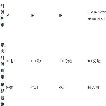
計
算
"IP IP wit
IP
IP
IP
對
awarenes
象
最
大
計
10 秒
60 秒
10 分鐘
10 分鐘
算
周
期
價
免費
包月
包月
按合同
格
規
則