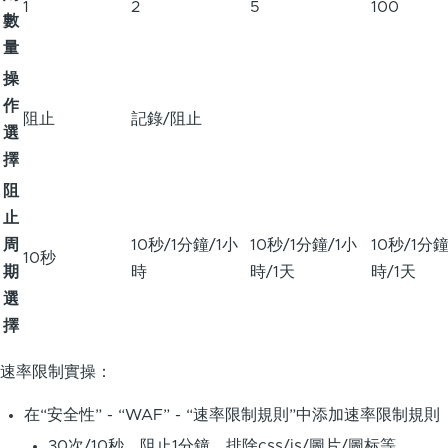
1
2
5
100
數
量
操
作
阻止
記錄/阻止
選
擇
阻
止
周
10秒/1分鐘/1小
10秒/1分鐘/1小
10秒/1分鐘
10秒
期
時
時/1天
時/1天
選
擇
速率限制實操：
在“安全性” - “WAF” - “速率限制規則”中添加速率限制規則
30次/10秒，阻止1分鐘，排除css/js/圖片/圖标等