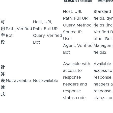
版或ENT企業版
基本防火
Host, URI,
Standard
Path, Full URI,
fields, dy
可
Host, URI,
Query, Method,
fields (in
用
Path, Verified
Path, Full URI,
Source IP,
Verified B
字
Bot
Query, Verified
User
other Bot
段
Bot
Agent, Verified
Managem
Bot
fields2
Available with
Available 
計
access to
access to
算
response
response
表
Not available
Not available
headers and
headers 
達
response
response
式
status code
status co