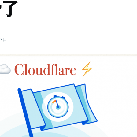
费了
27日