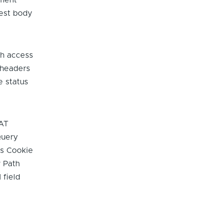
ment
uest body
th access
 headers
e status
NAT
Query
s Cookie
 Path
 field