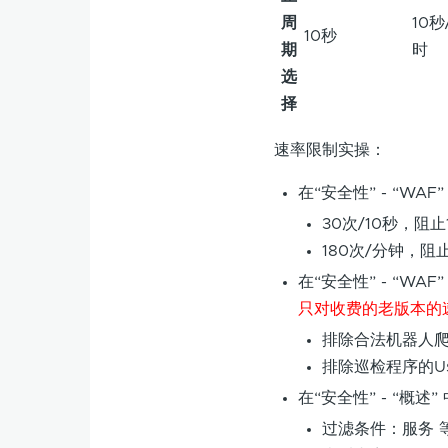
周
10秒
10秒
期
时
选
择
速率限制实操：
在“安全性” - “WA
30次/10秒，阻止
180次/分钟，阻止
在“安全性” - “WA
只对收费的老版本的
排除合法机器人
排除巡检程序的Use
在“安全性” - “概
过滤条件：服务 