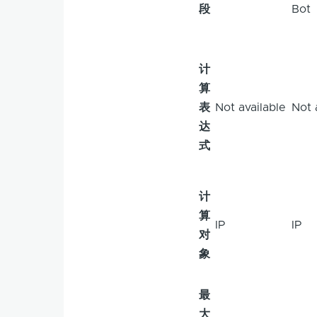
段
Bot
计
算
表
Not available
Not 
达
式
计
算
IP
IP
对
象
最
大