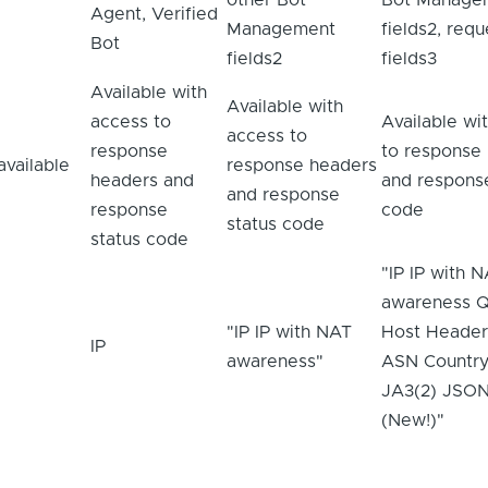
other Bot
Bot Manage
Agent, Verified
Management
fields2, req
Bot
fields2
fields3
Available with
Available with
access to
Available wi
access to
response
to response
available
response headers
headers and
and respons
and response
response
code
status code
status code
"IP IP with 
awareness 
"IP IP with NAT
Host Header
IP
awareness"
ASN Country
JA3(2) JSON
(New!)"