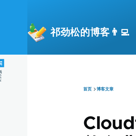
跳转到主要内容
祁劲松的博客👨‍💻
S源
首页
博客文章
面
包
Clou
屑