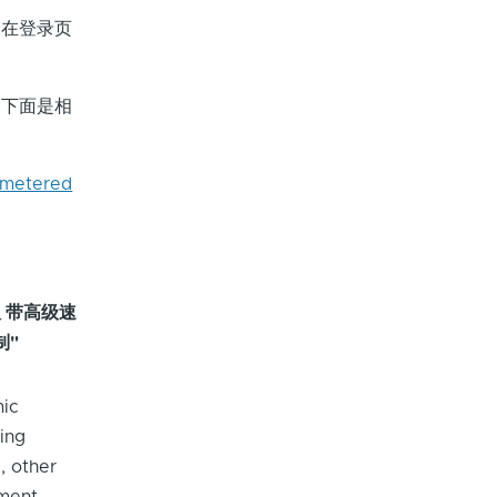
是在登录页
！下面是相
Unmetered
版 带高级速
制"
mic
ding
, other