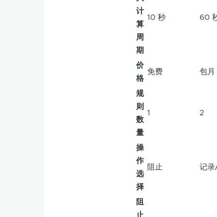
计
10 秒
60 
算
周
期
价
免费
包月
格
规
则
1
2
数
量
操
作
阻止
记录
选
择
阻
止