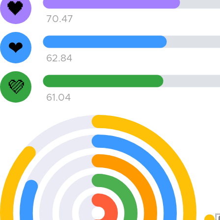
🖤
70.47
❤
62.84
💜
61.04