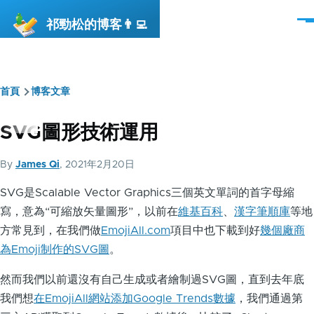
移至主內容
祁勁松的博客👨‍💻
選
單
首頁
博客文章
導
航
SVG圖形技術運用
連
By
James Qi
, 2021年2月20日
結
SVG是Scalable Vector Graphics三個英文單詞的首字母縮
寫，意為“可縮放矢量圖形”，以前在
維基百科
、
漢字筆順庫
等地
方常見到，在我們做
EmojiAll.com
項目中也下載到好
幾個廠商
為Emoji制作的SVG圖
。
然而我們以前還沒有自己生成或者繪制過SVG圖，直到去年底
我們想
在EmojiAll網站添加Google Trends數據
，我們通過第