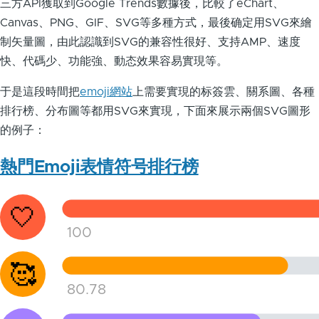
三方API獲取到Google Trends數據後，比較了eChart、
Canvas、PNG、GIF、SVG等多種方式，最後确定用SVG來繪
制矢量圖，由此認識到SVG的兼容性很好、支持AMP、速度
快、代碼少、功能強、動态效果容易實現等。
于是這段時間把
emoji網站
上需要實現的标簽雲、關系圖、各種
排行榜、分布圖等都用SVG來實現，下面來展示兩個SVG圖形
的例子：
熱門Emoji表情符号排行榜
🤍
100
🥰
80.78