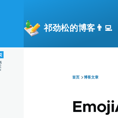
跳转到主要内容
祁劲松的博客👨‍💻
S源
首页
博客文章
面
包
Emoj
屑