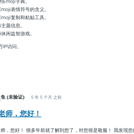
回
Emoji字典。
复
moji表情符号的含义。
很
moji复制和粘贴工具。
好
ji主题信息。
奇
ji休闲益智游戏。
这
IP访问。
个
网
站
有
啥
用
鱼 (未验证)
啊？
5 年 5 个月 之前
James
能
Qi
老师，您好！
透
回
露
复
下
老师，您好！ 很多年前就了解到您了，对您很是敬服！ 我发现您