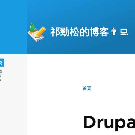
移至主內容
祁勁松的博客👨‍💻
S源
首頁
導
航
Drupa
連