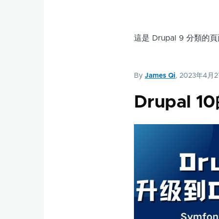
結
這是 Drupal 9 
By
James Qi
, 2023年4月
Drupal 