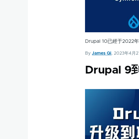
Drupal 10已經于20
By
James Qi
, 2023年4月
Drupal 