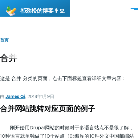
跳转到主要内容
祁劲松的博客👨‍💻
菜
单
首页
面
包
合并
屑
这是 合并 分类的页面，点击下面标题查看详细文章内容：
由
James Qi
, 2018年1月9日
合并网站跳转对应页面的例子
刚开始用Drupal网站的时候对于多语言站点不是很了解，
10种语言就单独做了10个站点（邮编库的10种外文中国邮编站