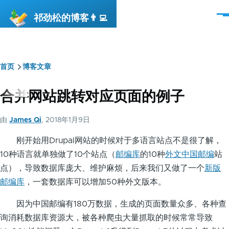
跳转到主要内容
祁劲松的博客👨‍💻
菜
单
首页
博客文章
面
包
合并网站跳转对应页面的例子
屑
由
James Qi
, 2018年1月9日
刚开始用Drupal网站的时候对于多语言站点不是很了解，
10种语言就单独做了10个站点（
邮编库
的10种
外文中国邮编
站
点），导致数据库庞大、维护麻烦，后来我们又做了一个
新版
邮编库
，一套数据库可以增加50种外文版本。
因为中国邮编有180万数据，生成的页面数量众多、各种查
询消耗数据库资源大，被各种爬虫大量抓取的时候常常导致