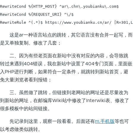
RewriteCond %{HTTP_HOST} ^ar\.chn\.youbianku\.com$

RewriteCond %{REQUEST_URI} ^\/$

RewriteRule ^(.*)$ https://www.youbianku.cn/ar/ [R=301,L
这是ar一种语言站点的跳转，其它语言没有合并一起写，而
是又单独复制、修改了几套；
二、因为有些老页面在新站中没有对应的内容，会导致跳
转过来遇到404错误，我在新站中设置了404专门页面，里面嵌
入PHP进行判断，如果符合一定条件，就跳转到新站首页，避
免大量浏览者看到报错；
三、虽然做了跳转，但链接到老网站的网址还是尽量改为
到新站的网址，在邮编库Wiki站中修改了Interwiki表、修改了
很多模板中的站间链接。
先记录到这里，观察一段看看。后面还有
m.手机版
等也可
以考虑做类似跳转。