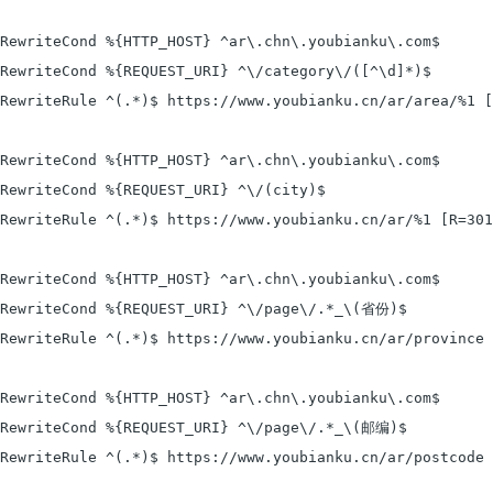
RewriteCond %{HTTP_HOST} ^ar\.chn\.youbianku\.com$

RewriteCond %{REQUEST_URI} ^\/category\/([^\d]*)$

RewriteRule ^(.*)$ https://www.youbianku.cn/ar/area/%1 [
RewriteCond %{HTTP_HOST} ^ar\.chn\.youbianku\.com$

RewriteCond %{REQUEST_URI} ^\/(city)$

RewriteRule ^(.*)$ https://www.youbianku.cn/ar/%1 [R=301
RewriteCond %{HTTP_HOST} ^ar\.chn\.youbianku\.com$

RewriteCond %{REQUEST_URI} ^\/page\/.*_\(省份)$

RewriteRule ^(.*)$ https://www.youbianku.cn/ar/province 
RewriteCond %{HTTP_HOST} ^ar\.chn\.youbianku\.com$

RewriteCond %{REQUEST_URI} ^\/page\/.*_\(邮编)$

RewriteRule ^(.*)$ https://www.youbianku.cn/ar/postcode 