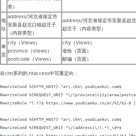
类）
address/河北省保定市
地
address/河北省保定市安新县赵
安新县赵北口镇赵庄子
址
赵庄子（内容类型）
（内容类型）
city（Views）
city（Views）
单
province（Views）
省份（页面）
页
postcode（Views）
邮编（页面）
在chn系列的.htaccess中写重定向：
RewriteCond %{HTTP_HOST} ^ar\.chn\.youbianku\.com$

RewriteCond %{REQUEST_URI} ^\/(province|city|area|postco
RewriteRule ^(.*)$ https://www.youbianku.cn/ar/%1/%2-0 [
RewriteCond %{HTTP_HOST} ^ar\.chn\.youbianku\.com$

RewriteCond %{REQUEST_URI} ^\/(address)\/(.*)_\d+$

RewriteRule ^(.*)$ https://www.youbianku.cn/ar/%1/%2 [R=