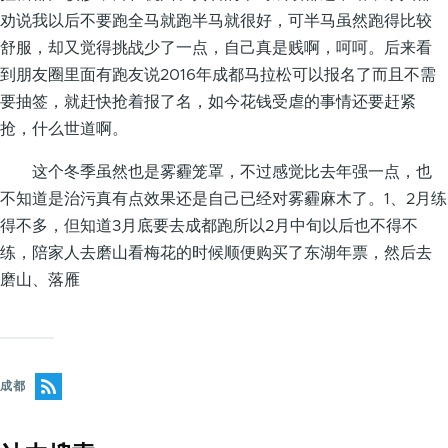
劝说我以后不要跑全马就跑半马就很好，可半马虽然跑得比较
舒服，却又觉得挑战少了一点，自己真是贱啊，呵呵。后来看
到朋友圈里面有跑友说2016年成都马拉松可以报名了而且不需
要抽签，就赶快抢着报了名，如今花钱受虐的事情还要赶紧
抢，什么世道啊。
这个冬季虽然也是雾霾笼罩，不过感觉比去年强一点，也
不知道是治污真有点效果还是自己已经对雾霾麻木了。1、2月练
得不多，但知道3月底要去成都跑所以2月中旬以后也不得不
练，陪家人去磨山看梅花的时候顺便购买了东湖年票，然后去
磨山、落雁
成都