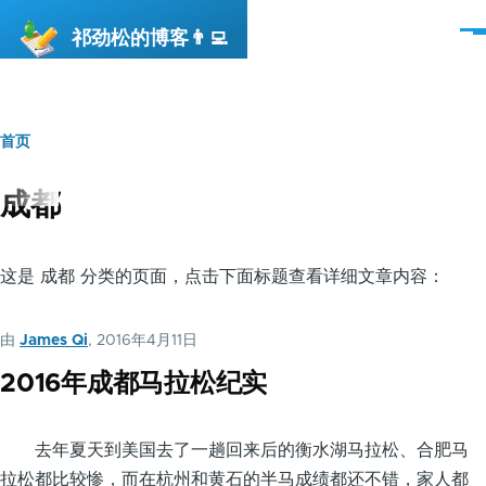
跳转到主要内容
祁劲松的博客👨‍💻
菜
单
首页
面
包
成都
屑
这是 成都 分类的页面，点击下面标题查看详细文章内容：
由
James Qi
, 2016年4月11日
2016年成都马拉松纪实
去年夏天到美国去了一趟回来后的衡水湖马拉松、合肥马
拉松都比较惨，而在杭州和黄石的半马成绩都还不错，家人都