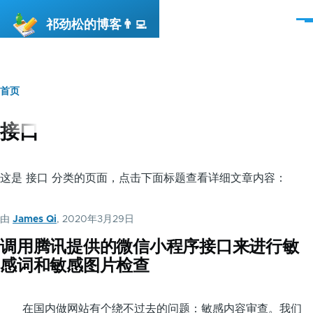
跳转到主要内容
祁劲松的博客👨‍💻
菜
单
首页
面
包
接口
屑
这是 接口 分类的页面，点击下面标题查看详细文章内容：
由
James Qi
, 2020年3月29日
调用腾讯提供的微信小程序接口来进行敏
感词和敏感图片检查
在国内做网站有个绕不过去的问题：敏感内容审查。我们