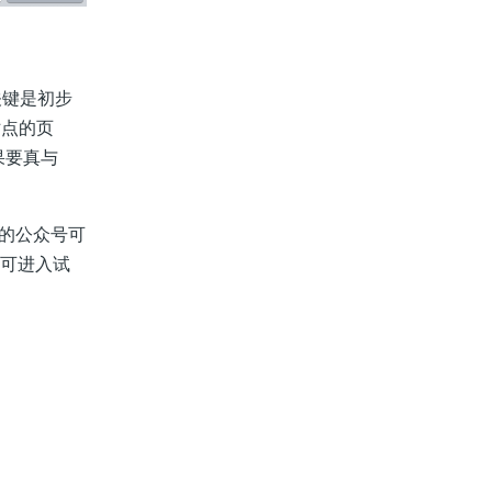
键是初步
站点的页
果要真与
关的公众号可
即可进入试