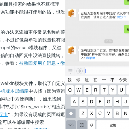
有些问题而且搜索的效果也不算很理
搜索功能不能很好使用的话，也没
的办法来添加更多常见名称的菜
的网站，不过好像菜单项的数量也有限
pal的weixin模块程序，又咨
微信的自动回复中没法直接跳转，
字，参看：
被动回复用户消息 - 微
。
ixin模块文件，取代了自定义
手机版本邮编库
中去找（因为查询
页面网址中方便判断），如果找到
找到\"$key_words\"相应页
汉市
”，如果没有现成的页面就返
您可以在邮编库中搜索