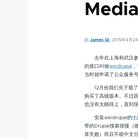
Medi
由
James Qi
, 2015年4月2
去年在上海和武汉参加北
的接口叫做
weidrupal
，
当时就申请了公众服务
12月份我们先下载了
购买了高级版本。不过因为
也没有太顾得上，直到
安装weidrupal的
中
带的Drupal搜索很慢
算失败）而且不能中文分词，