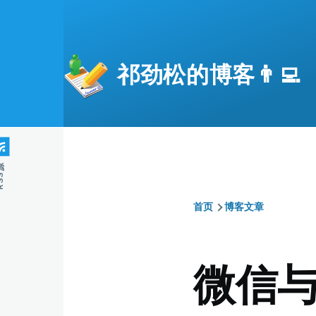
跳转到主要内容
祁劲松的博客👨‍💻
S源
首页
博客文章
面
包
微信与D
屑