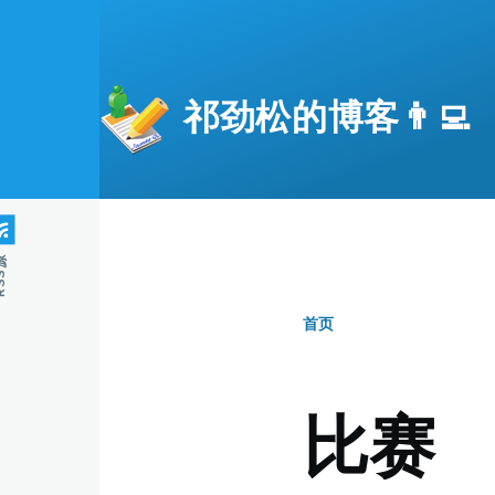
跳转到主要内容
祁劲松的博客👨‍💻
S源
首页
面
包
比赛
屑