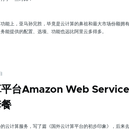
能上，亚马孙完胜，毕竟是云计算的鼻祖和最大市场份额拥有
服务能提供的配置、选项、功能也远比阿里云多得多。
8日
台Amazon Web Servic
套餐
云计算服务，写了篇《国外云计算平台的初步印象》，后来去