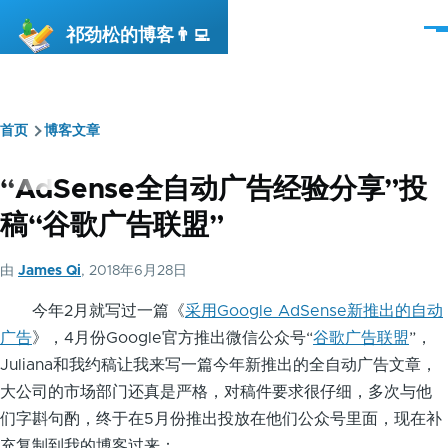
跳转到主要内容
祁劲松的博客👨‍💻
菜
单
首页
博客文章
面
包
“AdSense全自动广告经验分享”投
屑
稿“谷歌广告联盟”
由
James Qi
, 2018年6月28日
今年2月就写过一篇《
采用Google AdSense新推出的自动
广告
》，4月份Google官方推出微信公众号“
谷歌广告联盟
”，
Juliana和我约稿让我来写一篇今年新推出的全自动广告文章，
大公司的市场部门还真是严格，对稿件要求很仔细，多次与他
们字斟句酌，终于在5月份推出投放在他们公众号里面，现在补
充复制到我的博客过来：