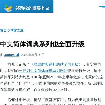
跳转到主要内容
祁劲松的博客👨‍💻
菜
单
首页
博客文章
面
包
中文简体词典系列也全面升级
屑
由
James Qi
, 2019年11月20日
前几天记录了《
國語辭典系列網站全面升級
》，其实在同
时，我们的
一把刀中文简体词典系列网站
也在进行升级，这个
简体系列站大约是2016年底到2017年上半年做的，比繁体的这
个系列早了1年时间，但面临国内的竞争要激烈得多，所以到现
在流量效果也不好，百度收录展示也不好。
抱怨外部环境、抱怨百度都没有用，努力做出高质量原创