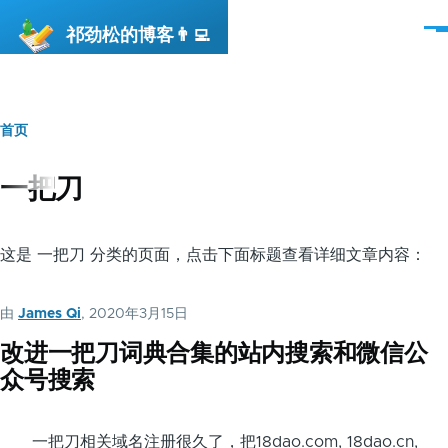
跳转到主要内容
祁劲松的博客👨‍💻
菜
单
首页
面
包
一把刀
屑
这是 一把刀 分类的页面，点击下面标题查看详细文章内容：
由
James Qi
, 2020年3月15日
改进一把刀词典合集的站内搜索和微信公
众号搜索
一把刀相关域名注册很久了，把18dao.com, 18dao.cn,