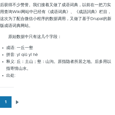
后获得不少赞誉。我们接着又做了成语词典，以前在一把刀实
用查询Wiki网站中已经有《成语词典》、《成語詞典》栏目，
这次为了配合微信小程序的数据调用，又做了基于Drupal的新
版成语词典网站。
原始数据中只有这几个字段：
成语: 一丘一壑
拼音: yī qiū yī hè
释义: 丘：土山；壑：山沟。原指隐者所居之地。后多用以
指寄情山水。
出处:
1
下
分
一
页