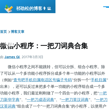
跳转到主要内容
祁劲松的博客👨‍💻
菜
单
首页
博客文章
面
包
微信小程序：一把刀词典合集
屑
由
James Qi
, 2017年3月3日
微信小程序之间不能跳转，但可以分拆、组合小程序。除
了可以从一个多功能小程序拆分成多个单一功能的小程序以外
（例如“
查号吧手机归属电话区号骗子号码
”分拆一个“
手机归属
”
出来），还可以反过来把多个单一功能的小程序组合成一个多
功能小程序，我们最近刚刚做了一个四合一的小程序，把“
一把
刀新华字典
”、“
一把刀成语词典
”、“
一把刀英汉词典
”、“
一把刀
汉英词典
”组合成了一个“一把刀词典合集”的小程序，以便用户