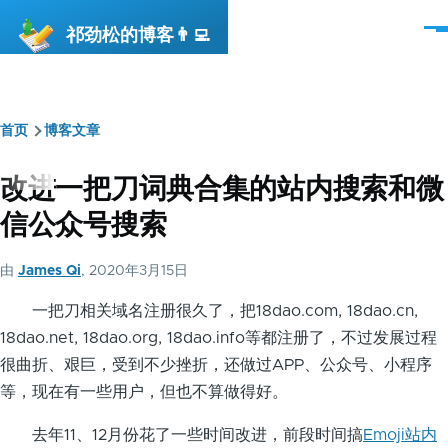
跳转到主要内容
祁劲松的博客👨‍💻
菜
单
首页
博客文章
面
包
改进一把刀词典合集的站内搜索和微
屑
信公众号搜索
由
James Qi
, 2020年3月15日
一把刀相关域名注册很久了，把18dao.com, 18dao.cn,
18dao.net, 18dao.org, 18dao.info等都注册了，不过发展过程
很曲折、艰巨，受到不少挫折，还做过APP、公众号、小程序
等，现在有一些用户，但也不算做得好。
去年11、12月份花了一些时间改进，前段时间搞
Emoji站内