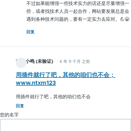
不过如果能增强一些技术实力的话还是尽量增强一
证)
些，或者找技术人员一起合作，网站要发展总是会
回
遇到各种技术问题的，要有一定实力去应对。💪😀
复
对
回复
于
我
这
南通小鸣 (未验证)
6 年 9 个月 之前
种
技
用插件就行了吧，其他的咱们也不会；
术
www.ntxm123
小
白
用插件就行了吧，其他的咱们也不会
来
回复
说，
您的名字
只
有