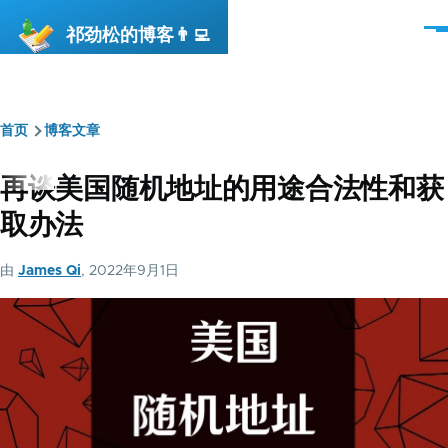
跳转到主要内容
祁劲松的博客👨‍💻
菜
单
首页
博客文章
面
包
再谈美国随机地址的用途合法性和获
屑
取办法
由
James Qi
, 2022年9月1日