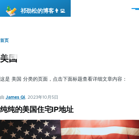
跳转到主要内容
祁劲松的博客👨‍💻
菜
单
首页
面
包
美国
屑
这是 美国 分类的页面，点击下面标题查看详细文章内容：
由
James Qi
, 2023年10月5日
纯纯的美国住宅IP地址