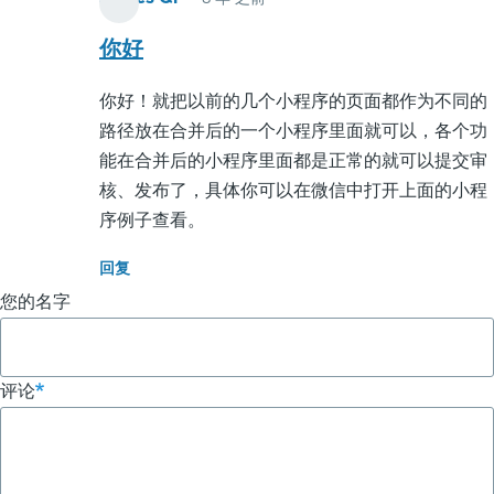
tianyu
(未
你好
验
你好！就把以前的几个小程序的页面都作为不同的
证)
路径放在合并后的一个小程序里面就可以，各个功
回
能在合并后的小程序里面都是正常的就可以提交审
复
核、发布了，具体你可以在微信中打开上面的小程
请
序例子查看。
问
小
回复
程
您的名字
序
合
并
评论
如
何
实
现