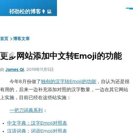
跳转到主要内容
菜
祁劲松的博客👨‍💻
单
首页
博客文章
面
包
更多网站添加中文转Emoji的功能
屑
由
James Qi
, 2019年11月5日
今年8月份做了
独创的汉字转Emoji的功能
，自认为还是很
有用的，后来一边补充添加对照的汉字数量，一边在其它网站
上实施，目前已经在这些站实施：
一把刀词典系列
：
中文字典：汉字Emoji对照表
汉语词典：词语Emoji对照表