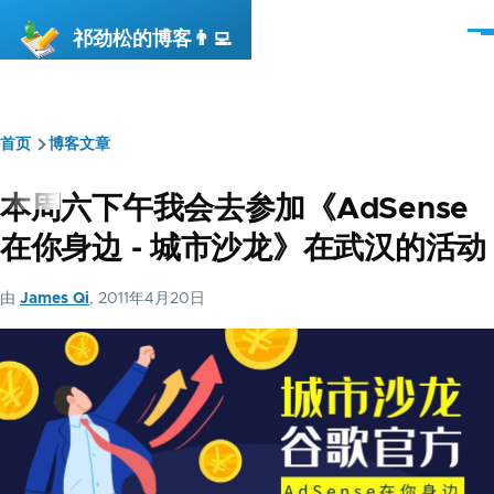
跳转到主要内容
祁劲松的博客👨‍💻
菜
单
首页
博客文章
面
包
本周六下午我会去参加《AdSense
屑
在你身边 - 城市沙龙》在武汉的活动
由
James Qi
, 2011年4月20日