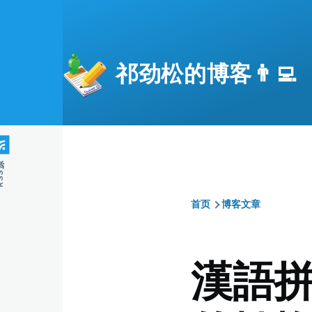
跳转到主要内容
祁劲松的博客👨‍💻
S源
首页
博客文章
面
包
漢語
屑