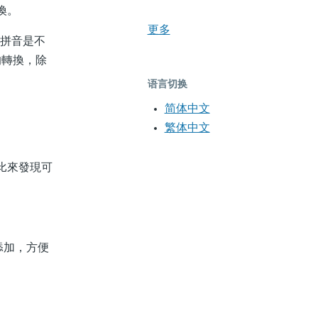
換。
更多
有拼音是不
的轉換，除
语言切换
简体中文
繁体中文
比來發現可
添加，方便