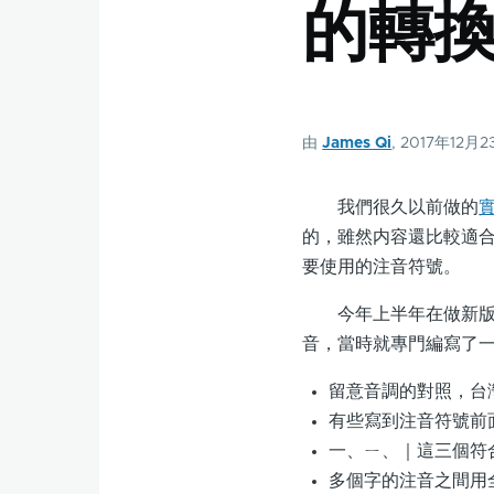
的轉
由
James Qi
, 2017年12月
我們很久以前做的
實
的，雖然内容還比較適
要使用的注音符號。
今年上半年在做新版一
音，當時就專門編寫了一
留意音調的對照，台
有些寫到注音符號前
一、ㄧ、｜這三個符
多個字的注音之間用