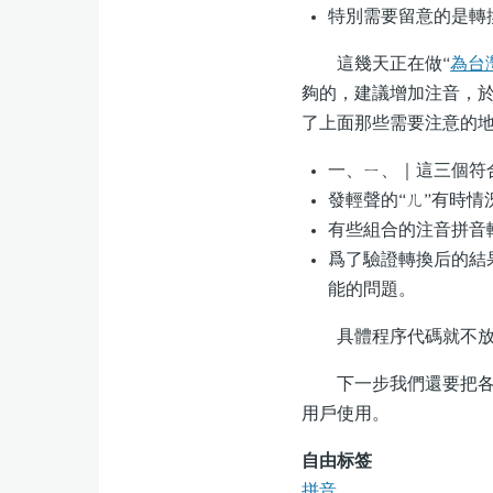
特別需要留意的是轉
這幾天正在做“
為台
夠的，建議增加注音，
了上面那些需要注意的
一、ㄧ、｜這三個符
發輕聲的“ㄦ”有時
有些組合的注音拼音
爲了驗證轉換后的結
能的問題。
具體程序代碼就不放在
下一步我們還要把各個Dr
用戶使用。
自由标签
拼音