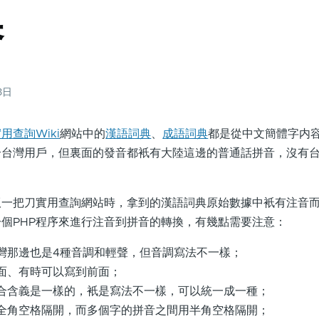
換
23日
用查詢Wiki
網站中的
漢語詞典
、
成語詞典
都是從中文簡體字内
合台灣用戶，但裏面的發音都衹有大陸這邊的普通話拼音，沒有
把刀實用查詢網站時，拿到的漢語詞典原始數據中衹有注音而
個PHP程序來進行注音到拼音的轉換，有幾點需要注意：
灣那邊也是4種音調和輕聲，但音調寫法不一樣；
面、有時可以寫到前面；
合含義是一樣的，衹是寫法不一樣，可以統一成一種；
全角空格隔開，而多個字的拼音之間用半角空格隔開；