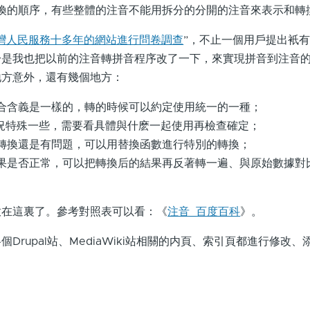
換的順序，有些整體的注音不能用拆分的分開的注音來表示和轉
灣人民服務十多年的網站進行問卷調查
”，不止一個用戶提出衹
於是我也把以前的注音轉拼音程序改了一下，來實現拼音到注音
地方意外，還有幾個地方：
合含義是一樣的，轉的時候可以約定使用統一的一種；
情況特殊一些，需要看具體與什麽一起使用再檢查確定；
轉換還是有問題，可以用替換函數進行特別的轉換；
果是否正常，可以把轉換后的結果再反著轉一遍、與原始數據對
這裏了。參考對照表可以看：《
注音_百度百科
》。
upal站、MediaWiki站相關的内頁、索引頁都進行修改、