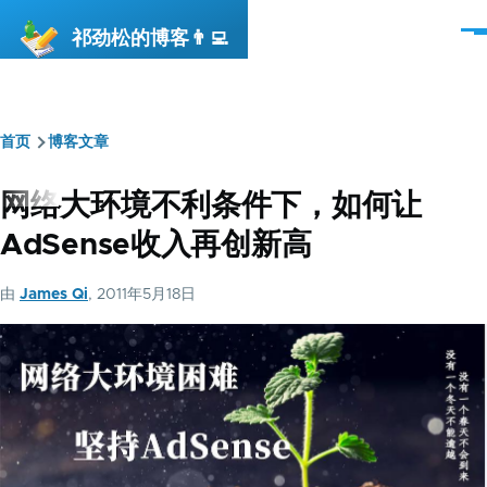
跳转到主要内容
祁劲松的博客👨‍💻
菜
单
首页
博客文章
面
包
网络大环境不利条件下，如何让
屑
AdSense收入再创新高
由
James Qi
, 2011年5月18日