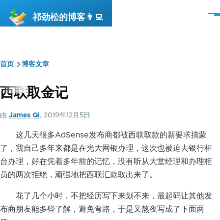
跳转到主要内容
祁劲松的博客👨‍💻
菜
单
首页
博客文章
面
包
西联取金记
屑
由
James Qi
, 2019年12月5日
这几天很多AdSense发布商都被西联取款的新要求搞蒙
了，我自己多年来都是在光大网银办理，这次也被迫去银行柜
台办理，好在凭着多年前的记忆，没有听从大堂经理和办理柜
员的两次拒绝，顽强地把西联汇款取出来了。
花了几个小时，不把经历写下来划不来，最起码让其他发
布商朋友能多些了解，避免弯路，于是又熬夜写成了下面两