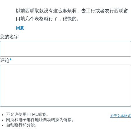
的
广
以前西联取款没有这么麻烦啊，去工行或者农行西联窗
告
口填几个表格就行了，很快的。
费，
回复
不
您的名字
容
易
啊。
评论
不允许使用HTML标签。
关于文本格式
网页和电子邮件地址自动转换为链接。
自动断行和分段。