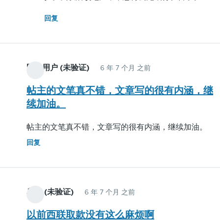
(未
回复
验
证)
回
复
匿名用户 (未验证)
6 年 7 个月 之前
现
帖主的文笔真不错，文章写的很有内涵，继
在
续加油。
大
陆
帖主的文笔真不错，文章写的很有内涵，继续加油。
这
回复
边，
想
要
收
鸟叔 (未验证)
6 年 7 个月 之前
到
google
以前西联取款没有这么麻烦啊