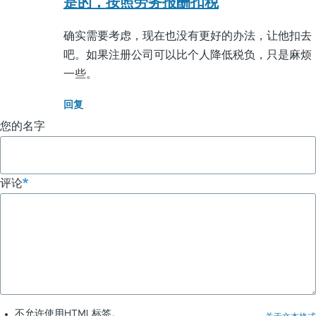
是的，按照劳务报酬扣税
(未
确实需要考虑，现在也没有更好的办法，让他扣去
验
吧。如果注册公司可以比个人降低税负，只是麻烦
证)
一些。
回
复
回复
百
您的名字
度
联
盟
评论
扣
税
比
例
很
高
要
不允许使用HTML标签。