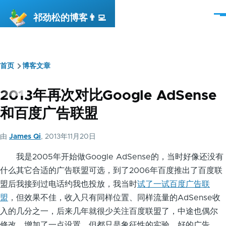
跳转到主要内容
祁劲松的博客👨‍💻
菜
单
首页
博客文章
面
包
2013年再次对比Google AdSense
屑
和百度广告联盟
由
James Qi
, 2013年11月20日
我是2005年开始做Google AdSense的，当时好像还没有
什么其它合适的广告联盟可选，到了2006年百度推出了百度联
盟后我接到过电话约我也投放，我当时
试了一试百度广告联
盟
，但效果不佳，收入只有同样位置、同样流量的AdSense收
入的几分之一，后来几年就很少关注百度联盟了，中途也偶尔
修改、增加了一点设置，但都只是象征性的实验，好的广告