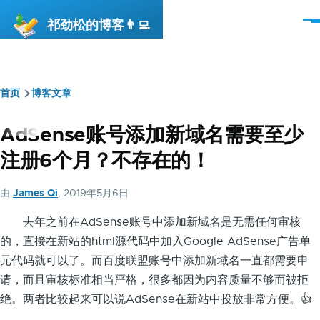
跳转到主要内容
祁劲松的博客👨‍💻
菜
单
首页
博客文章
面
包
AdSense账号添加新域名需要至少
屑
注册6个月？不存在的！
由
James Qi
, 2019年5月6日
去年之前在AdSense账号中添加新域名是无需任何审核
的，直接在新站的html源代码中加入Google AdSense广告单
元代码就可以了。而百度联盟账号中添加新域名一直都需要申
请，而且审核标准相当严格，很多都因为内容质量不够而被拒
绝。两者比较起来可以说AdSense在新站中投放非常方便。👍