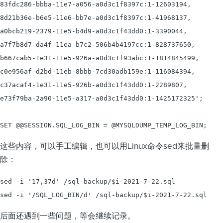
83fdc286-bbba-11e7-a056-a0d3c1f8397c:1-12603194,

8d21b36e-b6e5-11e6-bb7e-a0d3c1f8397c:1-41968137,

a0bcb219-2379-11e5-b4d9-a0d3c1f43dd0:1-3390044,

a7f7b8d7-da4f-11ea-b7c2-506b4b4197cc:1-828737650,

b667cab5-1e31-11e5-926a-a0d3c1f93abc:1-1814845499,

c0e956af-d2bd-11eb-8bbb-7cd30adb159e:1-116084394,

c37acaf4-1e31-11e5-926b-a0d3c1f43dd0:1-2289807,

e73f79ba-2a90-11e5-a317-a0d3c1f43dd0:1-1425172325';

SET @@SESSION.SQL_LOG_BIN = @MYSQLDUMP_TEMP_LOG_BIN;
这些内容，可以手工编辑，也可以用Linux命令sed来批量删
除：
sed -i '17,37d' /sql-backup/$i-2021-7-22.sql

sed -i '/SQL_LOG_BIN/d' /sql-backup/$i-2021-7-22.sql
后面还遇到一些问题，等会继续记录。