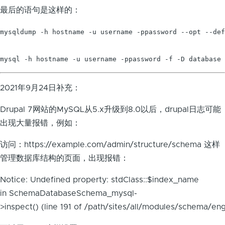
最后的语句是这样的：
mysqldump -h hostname -u username -ppassword --opt --def
mysql -h hostname -u username -ppassword -f -D database 
2021年9月24日补充：
Drupal 7网站的MySQL从5.x升级到8.0以后，drupal日志可能
出现大量报错，例如：
访问：https://example.com/admin/structure/schema 这样
管理数据库结构的页面，出现报错：
Notice: Undefined property: stdClass::$index_name
in SchemaDatabaseSchema_mysql-
>inspect() (line 191 of /path/sites/all/modules/schema/eng