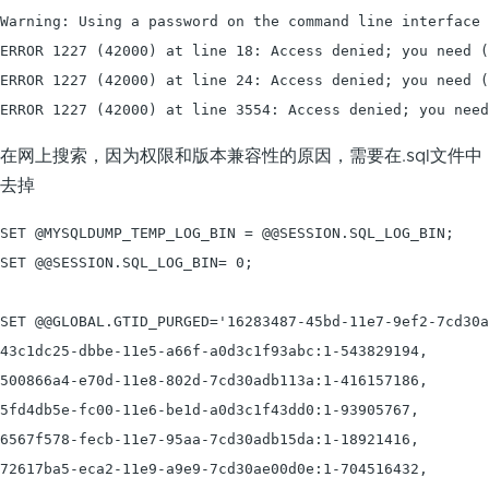
Warning: Using a password on the command line interface 
ERROR 1227 (42000) at line 18: Access denied; you need (
ERROR 1227 (42000) at line 24: Access denied; you need (
ERROR 1227 (42000) at line 3554: Access denied; you nee
在网上搜索，因为权限和版本兼容性的原因，需要在.sql文件中
去掉
SET @MYSQLDUMP_TEMP_LOG_BIN = @@SESSION.SQL_LOG_BIN;

SET @@SESSION.SQL_LOG_BIN= 0;

SET @@GLOBAL.GTID_PURGED='16283487-45bd-11e7-9ef2-7cd30a
43c1dc25-dbbe-11e5-a66f-a0d3c1f93abc:1-543829194,

500866a4-e70d-11e8-802d-7cd30adb113a:1-416157186,

5fd4db5e-fc00-11e6-be1d-a0d3c1f43dd0:1-93905767,

6567f578-fecb-11e7-95aa-7cd30adb15da:1-18921416,

72617ba5-eca2-11e9-a9e9-7cd30ae00d0e:1-704516432,
