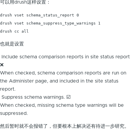
可以用drush这样设置：
drush vset schema_status_report 0

drush vset schema_suppress_type_warnings 1

drush cc all
也就是设置
Include schema comparison reports in site status report
❌
When checked, schema comparison reports are run on
the Administer page, and included in the site status
report.
Suppress schema warnings. ☑️
When checked, missing schema type warnings will be
suppressed.
然后暂时就不会报错了，但要根本上解决还有待进一步研究。