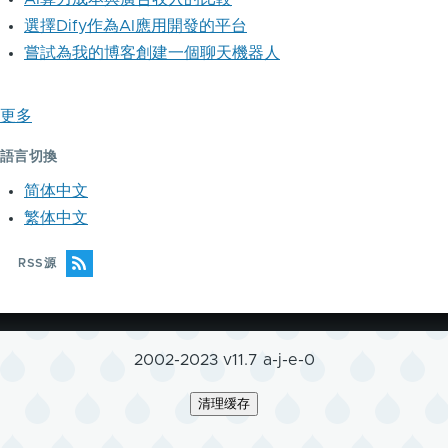
選擇Dify作為AI應用開發的平台
嘗試為我的博客創建一個聊天機器人
更多
語言切換
简体中文
繁体中文
RSS源
2002-2023 v11.7 a-j-e-0