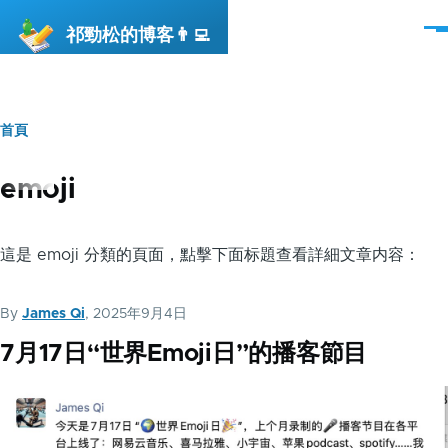
移至主內容
祁勁松的博客👨‍💻
選
單
首頁
導
航
emoji
連
結
這是 emoji 分類的頁面，點擊下面标題查看詳細文章内容：
By
James Qi
, 2025年9月4日
7月17日“世界Emoji日”的播客節目