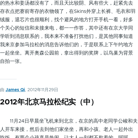
的热水和姜汤都没有了，而且天比较阴、风有些大，赶紧先去
存衣点把赛前寄存的衣物领了，在Skins外穿上长裤、毛衣和羽
绒服，退芯片也很顺利，找个避风的地方打开手机一看，好多
个关心的短信和未接来电，都一一作答，其中还有在京大学同
学听到消息联系的，我本来不准备打扰他们，是其他同事知道
我来京参加马拉松的消息告诉他们的，于是联系上下午约地方
一起坐坐。离开奥森公园前，拿出得到的奖牌，以鸟巢为背景
自拍一张。
由
James Qi
, 2012年11月29日
2012年北京马拉松纪实（中）
11月24日早晨坐飞机来到北京，在京的高中老同学公峻和夫
人开车来接，然后去到他们家坐坐，再和小孩、老人一起外出
吃饭，有两个小孩真是热闹，让大人一刻都不歇着的，呵呵。