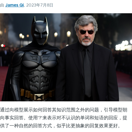
手
由
James Qi
, 2023年7月8日
聊
天
机
器
人
-
ChatGPT
应
用
实
例
通过向模型展示如何回答其知识范围之外的问题，引导模型朝
向事实回答。使用'?'来表示对不认识的单词和短语的回应，提
供了一种自然的回答方式，似乎比更抽象的回复效果更好。