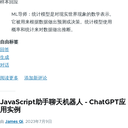
样本回应
ML导师：统计模型是对现实世界现象的数学表示。
它被用来根据数据做出预测或决策。统计模型使用
概率和统计来对数据做出推断。
自由标签
回答
生成
对话
阅读更多
关
添加新评论
于
ML/AI
JavaScript助手聊天机器人 - ChatGPT应
语
用实例
言
模
由
James Qi
, 2023年7月9日
型