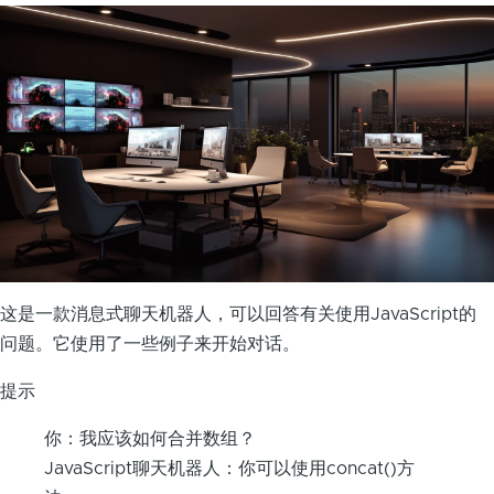
导
师
-
ChatGPT
应
用
实
例
这是一款消息式聊天机器人，可以回答有关使用JavaScript的
问题。它使用了一些例子来开始对话。
提示
你：我应该如何合并数组？
JavaScript聊天机器人：你可以使用concat()方