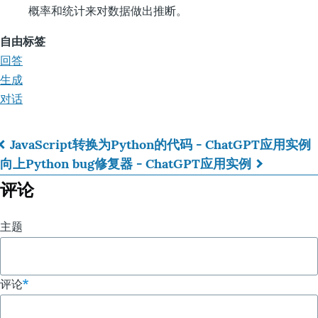
概率和统计来对数据做出推断。
自由标签
回答
生成
对话
JavaScript转换为Python的代码 - ChatGPT应用实例
书
向上
Python bug修复器 - ChatGPT应用实例
籍
评论
遍
主题
历
链
评论
接：
ML/AI