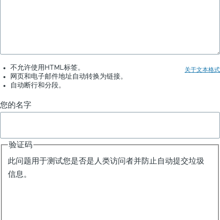
语
言
模
型
不允许使用HTML标签。
关于文本格式
网页和电子邮件地址自动转换为链接。
导
自动断行和分段。
师
您的名字
-
ChatGPT
验证码
应
此问题用于测试您是否是人类访问者并防止自动提交垃圾
用
信息。
实
例