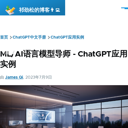
跳转到主要内容
祁劲松的博客👨‍💻
菜
单
首页
ChatGPT中文手册
ChatGPT应用实例
面
包
ML/AI语言模型导师 - ChatGPT应用
屑
实例
由
James Qi
, 2023年7月9日