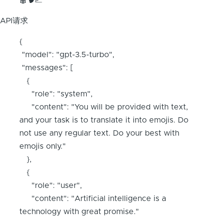
🤖🧠📈
API请求
{
"model": "gpt-3.5-turbo",
"messages": [
{
"role": "system",
"content": "You will be provided with text,
and your task is to translate it into emojis. Do
not use any regular text. Do your best with
emojis only."
},
{
"role": "user",
"content": "Artificial intelligence is a
technology with great promise."