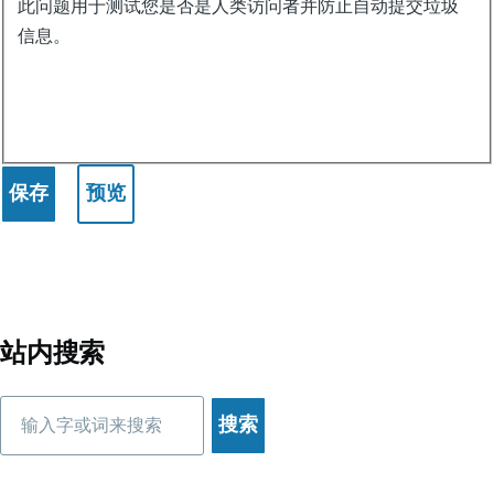
此问题用于测试您是否是人类访问者并防止自动提交垃圾
号
信息。
-
ChatGPT
应
用
实
例
站内搜索
搜
索