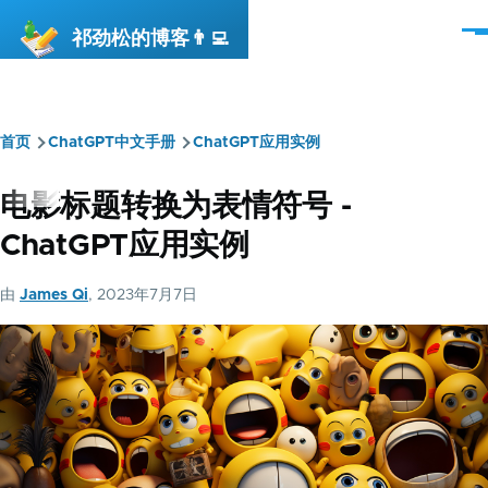
跳转到主要内容
祁劲松的博客👨‍💻
菜
单
首页
ChatGPT中文手册
ChatGPT应用实例
面
包
电影标题转换为表情符号 -
屑
ChatGPT应用实例
由
James Qi
, 2023年7月7日