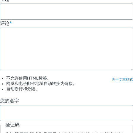
历
链
评论
接：
电
影
标
题
转
不允许使用HTML标签。
关于文本格式
网页和电子邮件地址自动转换为链接。
换
自动断行和分段。
为
您的名字
表
情
验证码
符