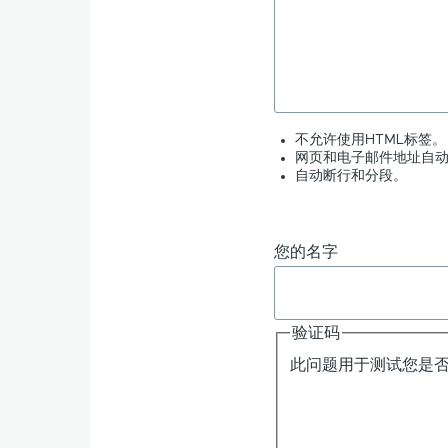
接：
心
不允许使用HTML标签。
情
网页和电子邮件地址自
自动断行和分段。
转
化
您的名字
为
验证码
颜
此问题用于测试您是
色