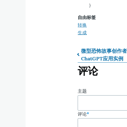
}
自由标签
转换
生成
微型恐怖故事创作者 
ChatGPT应用实例
书
评论
籍
遍
主题
历
评论
链