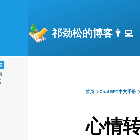
跳转到主要内容
祁劲松的博客👨‍💻
S源
首页
ChatGPT中文手册
面
包
心情转
屑