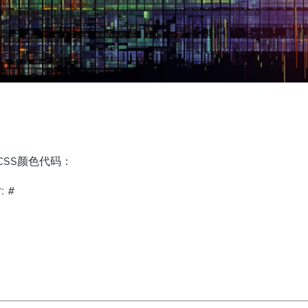
。
CSS颜色代码：
: #