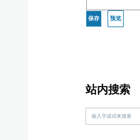
-
ChatGPT
应
用
实
站内搜索
例
搜
索