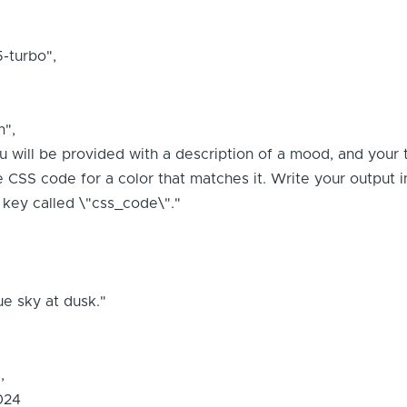
-turbo",
",
will be provided with a description of a mood, and your 
e CSS code for a color that matches it. Write your output i
e key called \"css_code\"."
e sky at dusk."
,
024