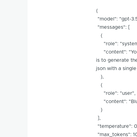
{
"model": "gpt-3.5
"messages": [
{
"role": "system
"content": "You 
is to generate th
json with a singl
},
{
"role": "user",
"content": "Blu
}
],
"temperature": 0
"max_tokens": 1