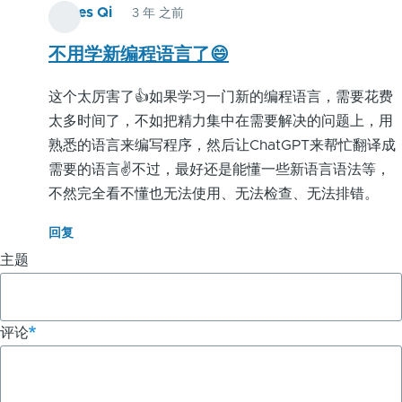
James Qi
3 年 之前
链
接：
不用学新编程语言了😄
翻
这个太厉害了👍如果学习一门新的编程语言，需要花费
译
太多时间了，不如把精力集中在需要解决的问题上，用
熟悉的语言来编写程序，然后让ChatGPT来帮忙翻译成
编
需要的语言✌️不过，最好还是能懂一些新语言语法等，
程
不然完全看不懂也无法使用、无法检查、无法排错。
语
回复
言
主题
-
ChatGPT
评论
应
用