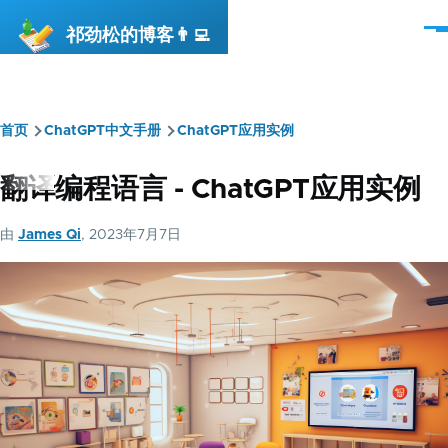
跳转到主要内容
祁劲松的博客👨‍💻
菜
单
首页
ChatGPT中文手册
ChatGPT应用实例
面
包
翻译编程语言 - ChatGPT应用实例
屑
由
James Qi
, 2023年7月7日