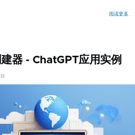
阅读更多
关
于
自
然
语
言
器 - ChatGPT应用实例
转
为
6日
SQ
-
Ch
应
用
实
例