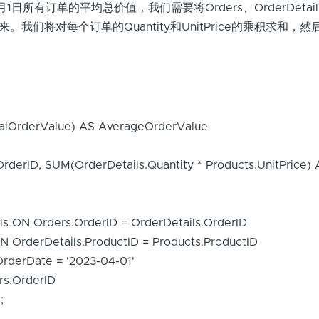
月1日所有订单的平均总价值，我们需要将Orders、OrderDetail
起来。我们将对每个订单的Quantity和UnitPrice的乘积求和，
alOrderValue) AS AverageOrderValue
derID, SUM(OrderDetails.Quantity * Products.UnitPrice) 
ls ON Orders.OrderID = OrderDetails.OrderID
 OrderDetails.ProductID = Products.ProductID
derDate = '2023-04-01'
s.OrderID
s;