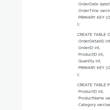
OrderDate date
OrderTime varch
PRIMARY KEY (O
);
CREATE TABLE Or
OrderDetailID in
OrderID int,
ProductID int,
Quantity int,
PRIMARY KEY (Or
);
CREATE TABLE P
ProductID int,
ProductName var
Category varcha