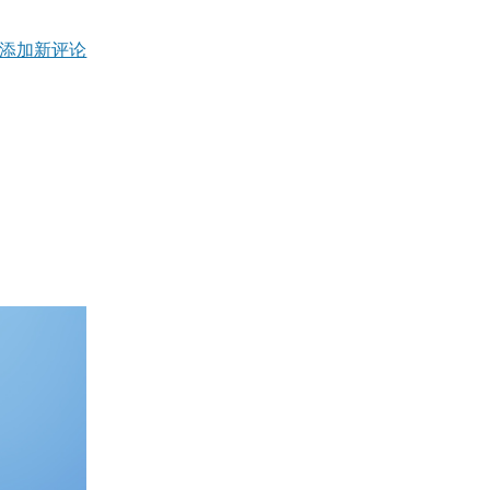
添加新评论
L
atGPT