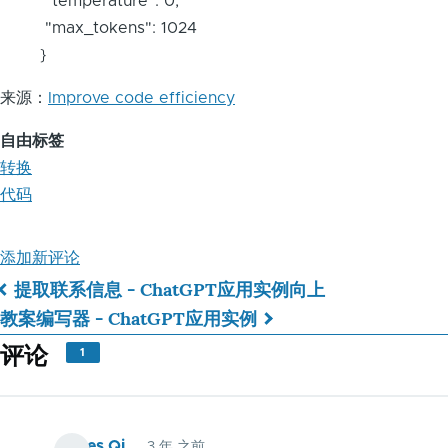
"temperature": 0,
"max_tokens": 1024
}
来源：
Improve code efficiency
自由标签
转换
代码
添加新评论
提取联系信息 - ChatGPT应用实例
向上
书
教案编写器 - ChatGPT应用实例
籍
评论
1
遍
历
James Qi
3 年 之前