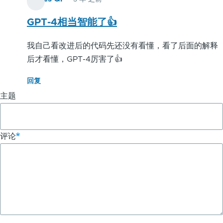
链
接：
GPT-4相当智能了👍
提
我自己看改进后的代码先还没有看懂，看了后面的解释
高
后才看懂，GPT-4厉害了👍
代
回复
码
主题
效
率
评论
-
ChatGPT
应
用
实