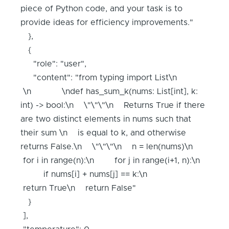
piece of Python code, and your task is to
provide ideas for efficiency improvements."
},
{
"role": "user",
"content": "from typing import List\n
\n \ndef has_sum_k(nums: List[int], k:
int) -> bool:\n \"\"\"\n Returns True if there
are two distinct elements in nums such that
their sum \n is equal to k, and otherwise
returns False.\n \"\"\"\n n = len(nums)\n
for i in range(n):\n for j in range(i+1, n):\n
if nums[i] + nums[j] == k:\n
return True\n return False"
}
],