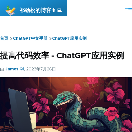
跳转到主要内容
祁劲松的博客👨‍💻
菜
单
首页
ChatGPT中文手册
ChatGPT应用实例
面
包
提高代码效率 - ChatGPT应用实例
屑
由
James Qi
, 2023年7月26日