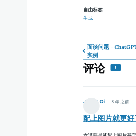
自由标签
生成
面谈问题 - ChatG
实例
书
评论
1
籍
遍
James Qi
3 年 之前
历
配上图片就更好
链
食谱要是能配上图片甚至视