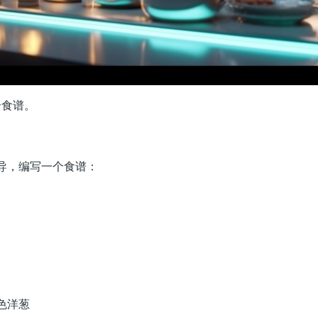
个食谱。
导，编写一个食谱：
色洋葱