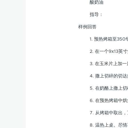
酸奶油
指导：
样例回答
1. 预热烤箱至35
2. 在一个9x1
3. 在玉米片上加
4. 撒上切碎的切
5. 在奶酪上撒上
6. 在预热烤箱中
7. 从烤箱中取出
8. 温热上桌。尽