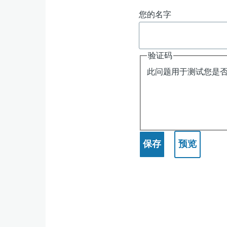
风
您的名字
险）
-
验证码
此问题用于测试您是
ChatGPT
应
用
实
例