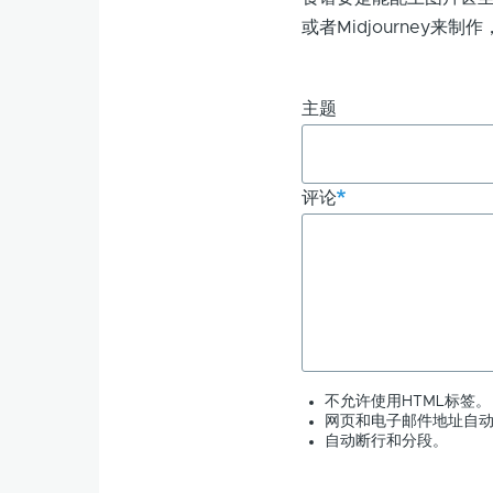
接：
或者Midjourney
食
主题
谱
创
评论
作
者
（自
不允许使用HTML标签。
网页和电子邮件地址自
担
自动断行和分段。