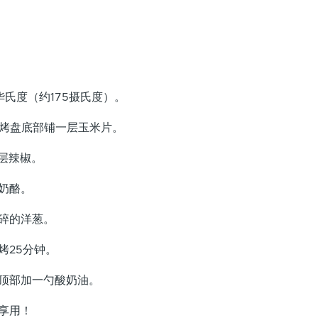
0华氏度（约175摄氏度）。
3英寸烤盘底部铺一层玉米片。
一层辣椒。
达奶酪。
切碎的洋葱。
烘烤25分钟。
，顶部加一勺酸奶油。
情享用！