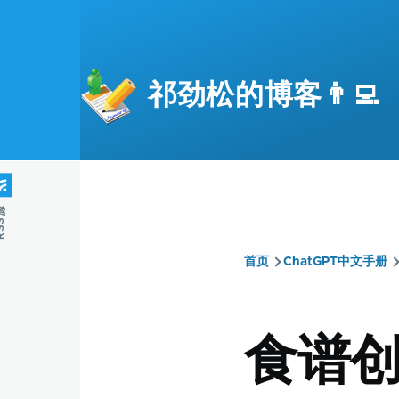
跳转到主要内容
祁劲松的博客👨‍💻
S源
首页
ChatGPT中文手册
面
包
食谱创
屑