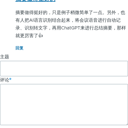
会
摘要做得挺好的，只是例子稍微简单了一点。另外，也
议
有人把AI语言识别结合起来，将会议语音进行自动记
录、识别转文字，再用ChatGPT来进行总结摘要，那样
纪
就更厉害了👍
要
回复
摘
主题
要
-
评论
ChatGPT
应
用
实
例