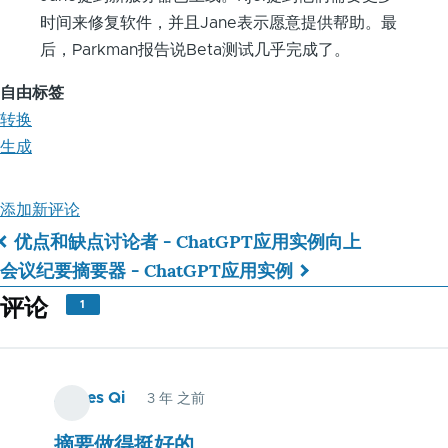
时间来修复软件，并且Jane表示愿意提供帮助。最
后，Parkman报告说Beta测试几乎完成了。
自由标签
转换
生成
添加新评论
优点和缺点讨论者 - ChatGPT应用实例
向上
书
会议纪要摘要器 - ChatGPT应用实例
籍
评论
1
遍
历
James Qi
3 年 之前
链
接：
摘要做得挺好的