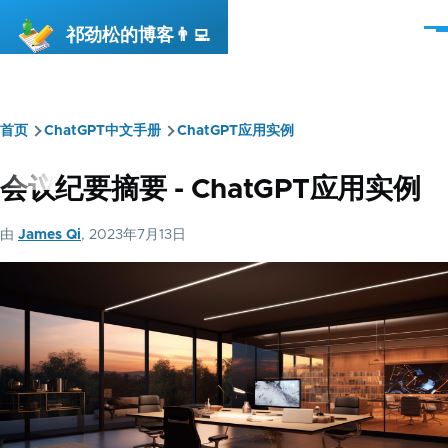
跳转到主要内容
祁劲松的博客👨‍💻
菜
单
首页
ChatGPT中文手册
ChatGPT应用实例
面
包
会议纪要摘要 - ChatGPT应用实例
屑
由
James Qi
, 2023年7月13日