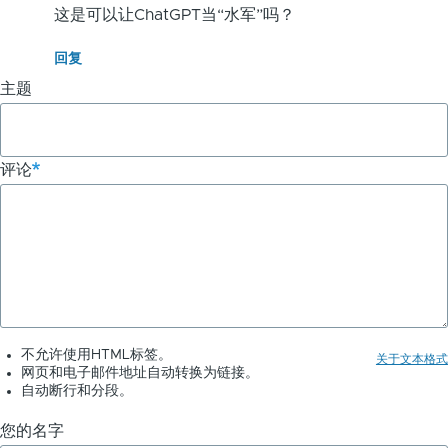
餐
这是可以让ChatGPT当“水军”吗？
厅
回复
评
主题
论
创
评论
作
者
-
ChatGPT
应
不允许使用HTML标签。
用
关于文本格式
网页和电子邮件地址自动转换为链接。
自动断行和分段。
实
您的名字
例