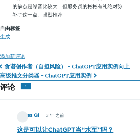
的缺点是噪音比较大，但服务员的彬彬有礼绝对弥
补了这一点。强烈推荐！
自由标签
生成
添加新评论
食谱创作者（自担风险） - ChatGPT应用实例
向上
书
高级推文分类器 - ChatGPT应用实例
籍
评论
1
遍
历
James Qi
3 年 之前
链
接：
这是可以让ChatGPT当“水军”吗？