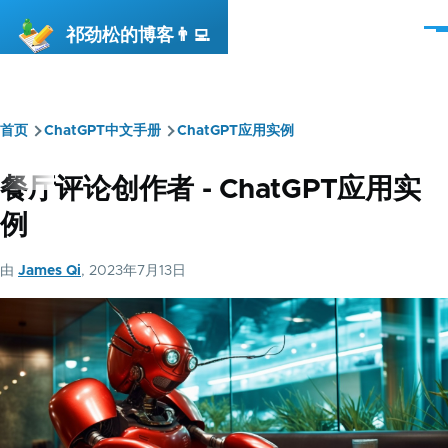
跳转到主要内容
祁劲松的博客👨‍💻
菜
单
首页
ChatGPT中文手册
ChatGPT应用实例
面
包
餐厅评论创作者 - ChatGPT应用实
屑
例
由
James Qi
, 2023年7月13日