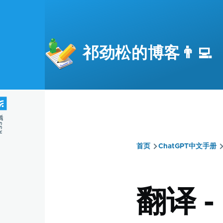
跳转到主要内容
祁劲松的博客👨‍💻
S源
首页
ChatGPT中文手册
面
包
翻译 -
屑