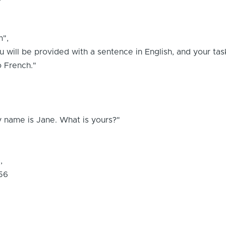
m",
ill be provided with a sentence in English, and your task
to French."
,
name is Jane. What is yours?"
0,
256