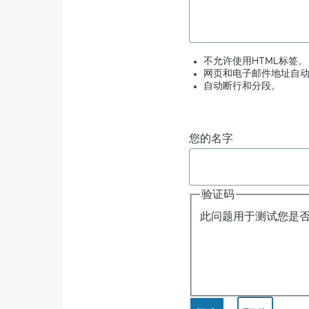
翻
不允许使用HTML标签。
译
网页和电子邮件地址自
自动断行和分段。
-
ChatGPT
您的名字
应
验证码
用
此问题用于测试您是
实
例