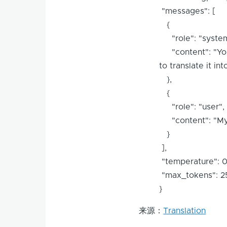
"messages": [
{
"role": "syste
"content": "You w
to translate it in
},
{
"role": "user"
"content": "My 
}
],
"temperature": 
"max_tokens": 
}
来源：
Translation