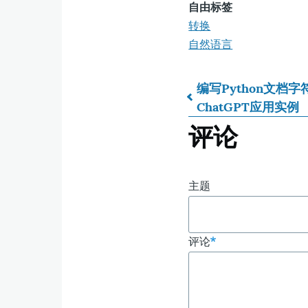
自由标签
转换
自然语言
编写Python文档字符
ChatGPT应用实例
书
评论
籍
遍
主题
历
评论
链
接：