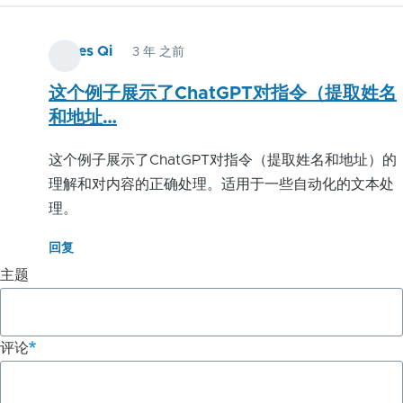
历
James Qi
3 年 之前
链
接：
这个例子展示了ChatGPT对指令（提取姓名
和地址…
提
取
这个例子展示了ChatGPT对指令（提取姓名和地址）的
理解和对内容的正确处理。适用于一些自动化的文本处
联
理。
系
回复
信
主题
息
-
评论
ChatGPT
应