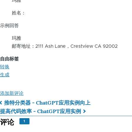
玛雅
姓名：
示例回答
玛雅
邮寄地址：2111 Ash Lane，Crestview CA 92002
自由标签
转换
生成
添加新评论
推特分类器 - ChatGPT应用实例
向上
书
提高代码效率 - ChatGPT应用实例
籍
评论
1
遍