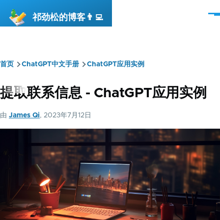
跳转到主要内容
祁劲松的博客👨‍💻
菜
单
首页
ChatGPT中文手册
ChatGPT应用实例
面
包
提取联系信息 - ChatGPT应用实例
屑
由
James Qi
, 2023年7月12日