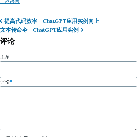
自然语言
提高代码效率 - ChatGPT应用实例
向上
书
文本转命令 - ChatGPT应用实例
籍
评论
遍
主题
历
链
评论
接：
教
案
编
写