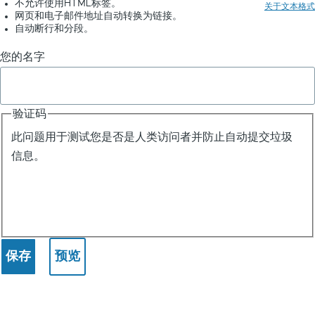
器
不允许使用HTML标签。
关于文本格式
网页和电子邮件地址自动转换为链接。
-
自动断行和分段。
ChatGPT
您的名字
应
用
验证码
实
此问题用于测试您是否是人类访问者并防止自动提交垃圾
例
信息。