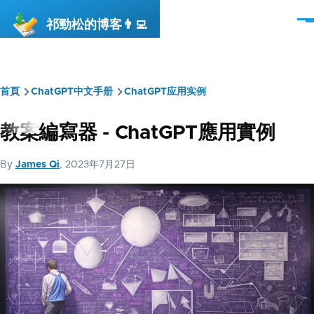
移至主內容
祁勁松的博客👨‍💻
選
單
首頁
ChatGPT中文手册
ChatGPT应用实例
導
航
教案編寫器 - ChatGPT應用實例
連
By
James Qi
, 2023年7月27日
結