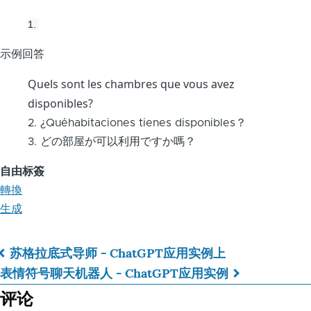
1. 
示例回答
Quels sont les chambres que vous avez 
disponibles?
2. ¿Quéhabitaciones tienes disponibles？
3. どの部屋が可以利用ですか嗎？
自由标簽
轉換
生成
苏格拉底式导师 - ChatGPT应用实例
上
Book
表情符号聊天机器人 - ChatGPT应用实例
traversal
评论