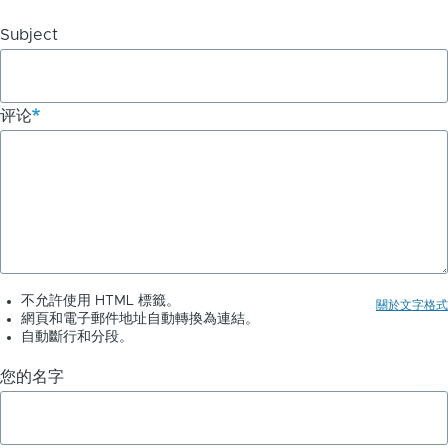
links
Subject
for
英
评论
语
到
其
他
语
言
不允許使用 HTML 標籤。
關於文字格式
網頁和電子郵件地址自動轉換為連結。
-
自動斷行和分段。
ChatGPT
您的名字
应
用