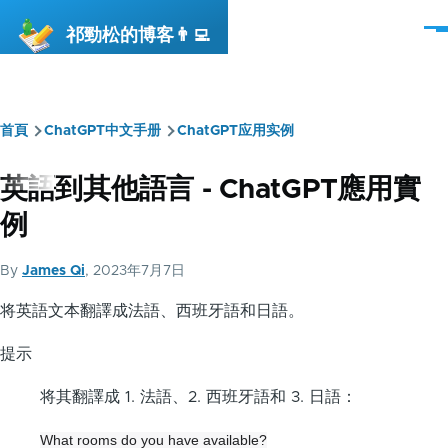
移至主內容
祁勁松的博客👨‍💻
選
單
首頁
ChatGPT中文手册
ChatGPT应用实例
導
航
英語到其他語言 - ChatGPT應用實
連
例
結
By
James Qi
, 2023年7月7日
将英語文本翻譯成法語、西班牙語和日語。
提示
将其翻譯成 1. 法語、2. 西班牙語和 3. 日語：
What rooms do you have available?