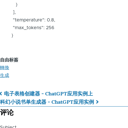
}
],
"temperature": 0.8,
"max_tokens": 256
}
自由标簽
轉換
生成
电子表格创建器 - ChatGPT应用实例
上
Book
科幻小说书单生成器 - ChatGPT应用实例
traversal
评论
links
Subject