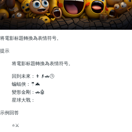
将電影标題轉換為表情符号。
提示
将電影标題轉換為表情符号。
回到未來：👨👴🚗🕒
蝙蝠俠：🤵🦇
變形金剛：🚗🤖
星球大戰：
示例回答
⭐️⚔