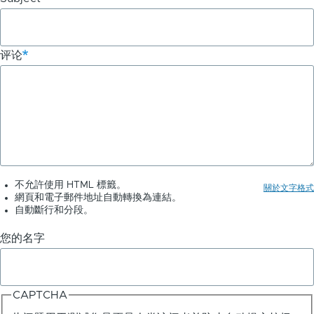
for
电
评论
影
标
题
转
换
为
不允許使用 HTML 標籤。
關於文字格式
網頁和電子郵件地址自動轉換為連結。
表
自動斷行和分段。
情
您的名字
符
号
CAPTCHA
-