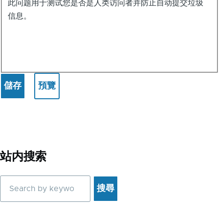
此问题用于测试您是否是人类访问者并防止自动提交垃圾
ChatGPT
信息。
应
用
实
例
站内搜索
搜
尋