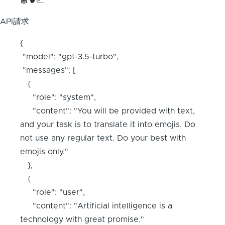
🤖🧠📈
API請求
{
"model": "gpt-3.5-turbo",
"messages": [
{
"role": "system",
"content": "You will be provided with text,
and your task is to translate it into emojis. Do
not use any regular text. Do your best with
emojis only."
},
{
"role": "user",
"content": "Artificial intelligence is a
technology with great promise."