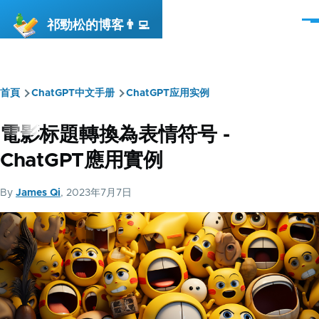
移至主內容
祁勁松的博客👨‍💻
選
單
首頁
ChatGPT中文手册
ChatGPT应用实例
導
航
電影标題轉換為表情符号 -
連
ChatGPT應用實例
結
By
James Qi
, 2023年7月7日