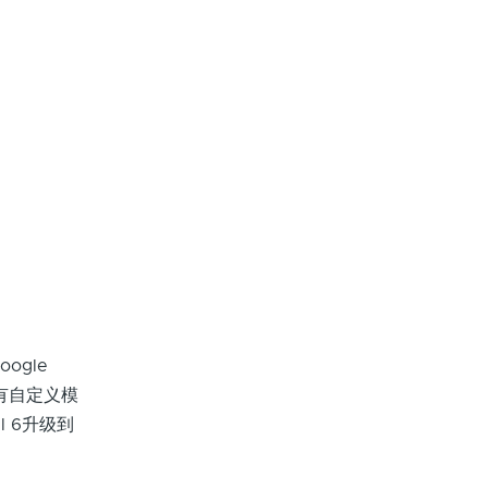
ogle
它有自定义模
l 6升级到