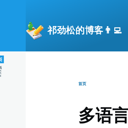
跳转到主要内容
祁劲松的博客👨‍💻
S源
首页
面
包
多语
屑