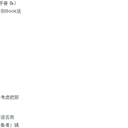
手冊 📝》
但Book这
考虑把部
语言而
采集者）骚