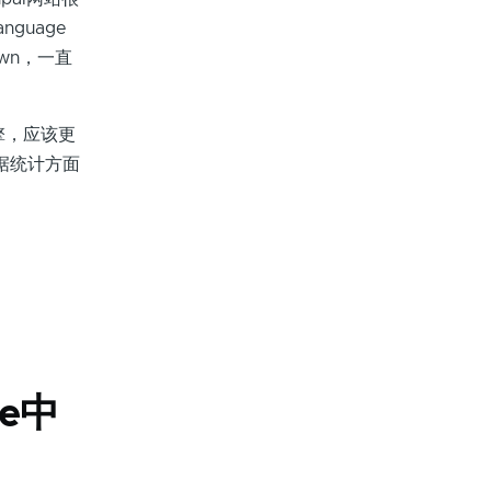
guage
own，一直
擎，应该更
据统计方面
re中