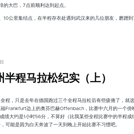
排的大巴，7点前顺利达到起点。
10公里集结点，在半程存衣处遇到武汉来的几位朋友，磨蹭到7
5日
扬州半程马拉松纪实（上）
程，只是去年在德国跑过三个全程马拉松后有些疲倦了，就选
rankfurt边上的奥芬巴赫Offenbach，比赛中六月的一个
得成绩大约是1小时56分，不算好（比我某些全程比赛中的半程成
松，可能是因为白天奔波了一天到晚上开始比赛不习惯吧。