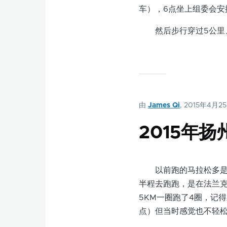
车），6点坐上组委会安
然后步行穿过5公里、
由
James Qi
, 2015年4月2
2015年
以前跑的马拉松多是全
半程去跑跑，是在法兰克福F
5KM一圈跑了4圈，记
点）但当时感觉也不轻