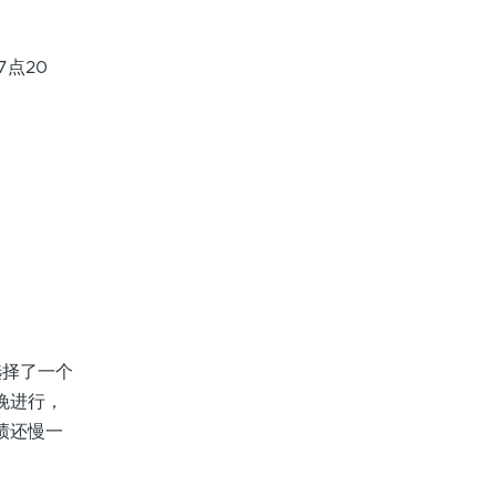
点20
择了一个
傍晚进行，
绩还慢一