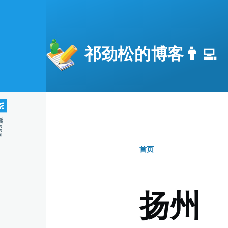
跳转到主要内容
祁劲松的博客👨‍💻
S源
首页
面
包
扬州
屑