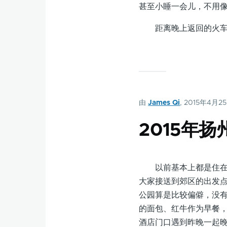
甚至小睡一会儿，不用
距离晚上返回的火车还
由
James Qi
, 2015年4月2
2015年
以前基本上都是住在起
大家接送到郊区的出发
公园算是比较偏僻，没
的面包、红牛作为早餐，
酒店门口遇到昨晚一起晚