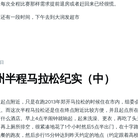
像每次全程比赛那样需求提前退房或者赶回来已经很慌。
有一段时间，下午去到大润发超市
5日
扬州半程马拉松纪实（中）
点附近，只是在跑2013年郑开马拉松的时候住在市内，组委
点。而这次半程马拉松还是住在终点附近比较方便，并且起点所
有什么酒店。早上4点半闹钟就响起，起来洗澡、更衣，再吃了头
再上厕所排空，很紧凑地花了1个小时然后5点半出门，在十字
餐的跑友，然后步行15分钟达到昨天约定的地点（约定跟着高