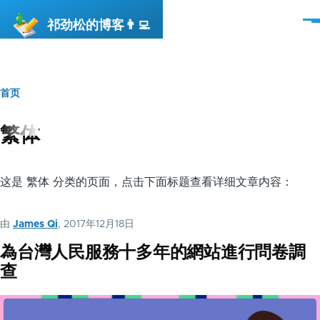
跳转到主要内容
祁劲松的博客👨‍💻
菜
单
首页
面
包
繁体
屑
这是 繁体 分类的页面，点击下面标题查看详细文章内容：
由
James Qi
, 2017年12月18日
為台灣人民服務十多年的網站進行問卷調
查